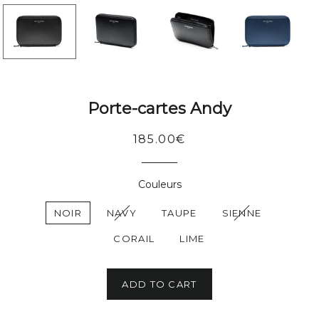
Porte-cartes Andy
Regular
185.00€
price
Couleurs
NOIR
NAVY
TAUPE
SIENNE
CORAIL
LIME
ADD TO CART