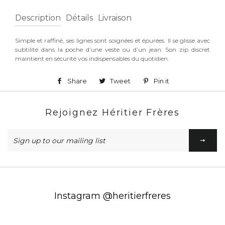
Description
Détails
Livraison
Simple et raffiné, ses lignes sont soignées et épurées. Il se glisse avec
subtilité dans la poche d’une veste ou d’un jean. Son zip discret
maintient en sécurité vos indispensables du quotidien.
Share
Share
Tweet
Tweet
Pin it
Pin
on
on
on
Rejoignez Héritier Frères
Facebook
Twitter
Pinterest
Sign
up
to
our
mailing
list
Instagram @heritierfreres